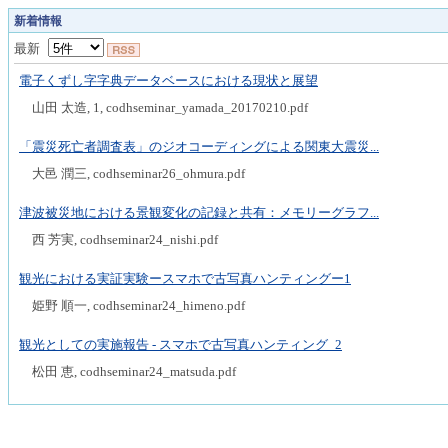
新着情報
最新
電子くずし字字典データベースにおける現状と展望
山田 太造, 1, codhseminar_yamada_20170210.pdf
「震災死亡者調査表」のジオコーディングによる関東大震災...
大邑 潤三, codhseminar26_ohmura.pdf
津波被災地における景観変化の記録と共有：メモリーグラフ...
西 芳実, codhseminar24_nishi.pdf
観光における実証実験ースマホで古写真ハンティングー1
姫野 順一, codhseminar24_himeno.pdf
観光としての実施報告 - スマホで古写真ハンティング_2
松田 恵, codhseminar24_matsuda.pdf