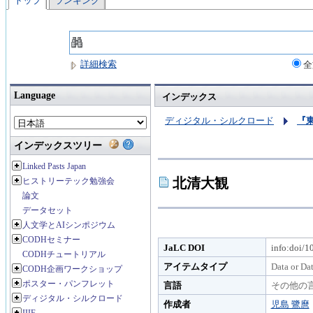
トップ
ランキング
詳細検索
全
Language
インデックス
ディジタル・シルクロード
『
インデックスツリー
Linked Pasts Japan
北清大観
ヒストリーテック勉強会
論文
データセット
人文学とAIシンポジウム
CODHセミナー
JaLC DOI
info:doi/
CODHチュートリアル
アイテムタイプ
Data or Da
CODH企画ワークショップ
ポスター・パンフレット
言語
その他の
ディジタル・シルクロード
作成者
児島 鷺麿