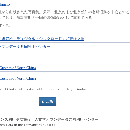
gimaro
館から出版された写真集。天津・北京および北京郊外の名所旧跡を中心とする
しており、清朝末期の中国の映像記録として重要である。
 / 東京
学研究所「ディジタル・シルクロード」／東洋文庫
ープンデータ共同利用センター
Custom of North China
Custom of North China
2003 National Institute of Informatics and Toyo Bunko
エンス利用基盤施設 人文学オプンデータ共同利用センター
pen Data in the Humanities / CODH