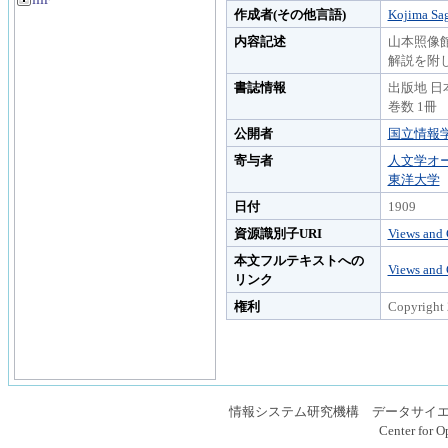
IIIF
作成者(その他言語)
Kojima Sa
内容記述
山本照像
解説を附
書誌情報
出版地 日本
巻数 1冊
公開者
国立情報
寄与者
人文学オ
東洋大学
日付
1909
資源識別子URI
Views and 
本文フルテキストへの
Views and 
リンク
権利
Copyright 
情報システム研究機構 データサイ
Center for O