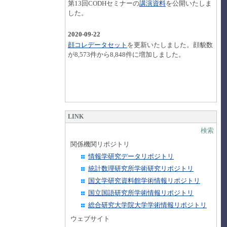
第13回CODHセミナーの
講演資料
を公開いたしま
した。
2020-09-22
顔コレデータセット
を更新いたしました。顔貌数
が8,573件から8,848件に増加しました。
LINK
検索
関係機関リポジトリ
情報学研究データリポジトリ
統計数理研究所学術研究リポジトリ
国文学研究資料館学術情報リポジトリ
国立国語研究所学術情報リポジトリ
総合研究大学院大学学術情報リポジトリ
ウェブサイト