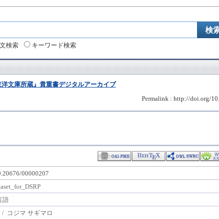
文検索
キーワード検索
東洋文庫所蔵』貴重書デジタルアーカイブ
Permalink : http://doi.org/
10.20676/00000207
taset_for_DSRP
言語
/ コジマ サギマロ