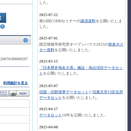
した。
2025-07-22
第24回CODHセミナーの
講演資料
を公開いたしま
した。
2025-07-01
国立情報学研究所オープンハウス2025の
発表ポス
ター資料
を公開いたしました。
10.20676/00000207
2025-05-15
『日本歴史地名大系』施設・地点項目データセッ
ト
を公開いたしました。
利用統計を見る
2025-05-07
旧国・旧郡境界データセット
と
旧東京市15区住所
データセット
を公開いたしました。
2025-04-17
データセット
10件を公開いたしました。
2025-04-08