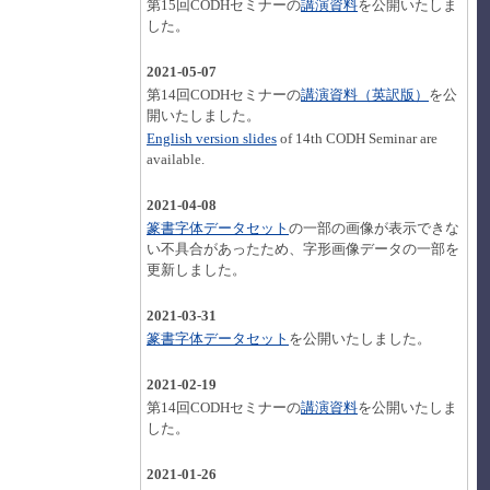
第15回CODHセミナーの
講演資料
を公開いたしま
した。
2021-05-07
第14回CODHセミナーの
講演資料（英訳版）
を公
開いたしました。
English version slides
of 14th CODH Seminar are
available.
2021-04-08
篆書字体データセット
の一部の画像が表示できな
い不具合があったため、字形画像データの一部を
更新しました。
2021-03-31
篆書字体データセット
を公開いたしました。
2021-02-19
第14回CODHセミナーの
講演資料
を公開いたしま
した。
2021-01-26