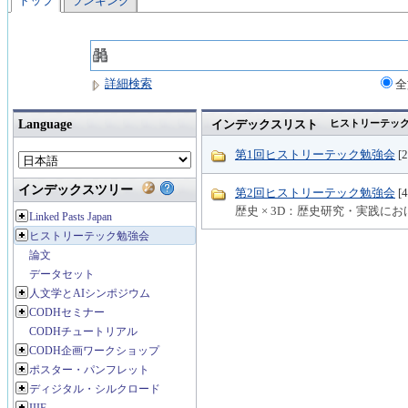
トップ
ランキング
詳細検索
全
Language
インデックスリスト
ヒストリーテッ
第1回ヒストリーテック勉強会
[
インデックスツリー
第2回ヒストリーテック勉強会
[
歴史 × 3D：歴史研究・実践に
Linked Pasts Japan
ヒストリーテック勉強会
論文
データセット
人文学とAIシンポジウム
CODHセミナー
CODHチュートリアル
CODH企画ワークショップ
ポスター・パンフレット
ディジタル・シルクロード