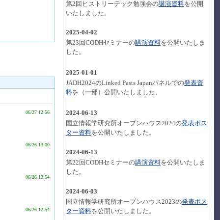
第2回ヒストリーテック勉強会の
講演資料
を公開
いたしました。
2025-04-02
第23回CODHセミナーの
講演資料
を公開いたしま
した。
2025-01-01
JADH2024のLinked Pasts Japanパネルでの
発表資
料
を（一部）公開いたしました。
06/27 12:56
2024-06-13
国立情報学研究所オープンハウス2024の
発表ポス
ター資料
を公開いたしました。
06/26 13:00
2024-06-13
第22回CODHセミナーの
講演資料
を公開いたしま
した。
06/26 12:54
2024-06-03
国立情報学研究所オープンハウス2023の
発表ポス
06/26 12:54
ター資料
を公開いたしました。