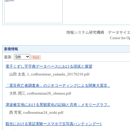
IIIF
情報システム研究機構 データサイ
Center for O
新着情報
最新
電子くずし字字典データベースにおける現状と展望
山田 太造, 1, codhseminar_yamada_20170210.pdf
「震災死亡者調査表」のジオコーディングによる関東大震災...
大邑 潤三, codhseminar26_ohmura.pdf
津波被災地における景観変化の記録と共有：メモリーグラフ...
西 芳実, codhseminar24_nishi.pdf
観光における実証実験ースマホで古写真ハンティングー1