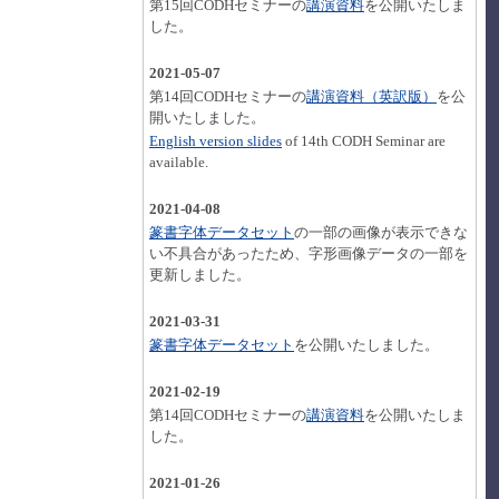
第15回CODHセミナーの
講演資料
を公開いたしま
した。
2021-05-07
第14回CODHセミナーの
講演資料（英訳版）
を公
開いたしました。
English version slides
of 14th CODH Seminar are
available.
2021-04-08
篆書字体データセット
の一部の画像が表示できな
い不具合があったため、字形画像データの一部を
更新しました。
2021-03-31
篆書字体データセット
を公開いたしました。
2021-02-19
第14回CODHセミナーの
講演資料
を公開いたしま
した。
2021-01-26