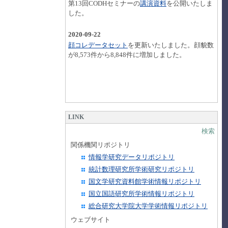
第13回CODHセミナーの
講演資料
を公開いたしま
した。
2020-09-22
顔コレデータセット
を更新いたしました。顔貌数
が8,573件から8,848件に増加しました。
LINK
検索
関係機関リポジトリ
情報学研究データリポジトリ
統計数理研究所学術研究リポジトリ
国文学研究資料館学術情報リポジトリ
国立国語研究所学術情報リポジトリ
総合研究大学院大学学術情報リポジトリ
ウェブサイト