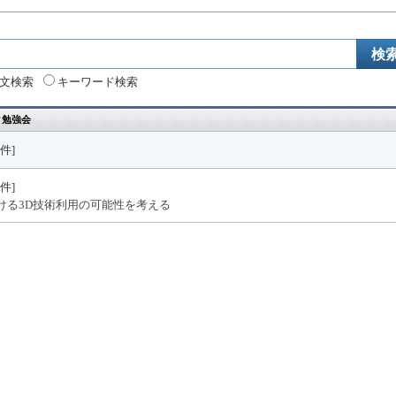
文検索
キーワード検索
ク勉強会
2件
]
4件
]
おける3D技術利用の可能性を考える