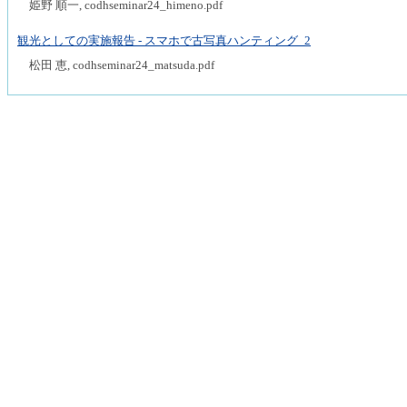
姫野 順一, codhseminar24_himeno.pdf
観光としての実施報告 - スマホで古写真ハンティング_2
松田 恵, codhseminar24_matsuda.pdf