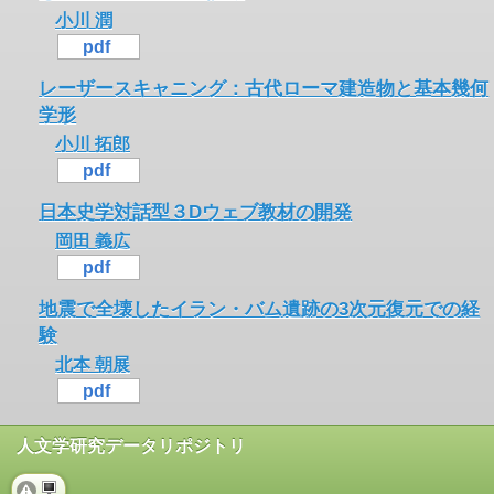
小川 潤
pdf
レーザースキャニング：古代ローマ建造物と基本幾何
学形
小川 拓郎
pdf
日本史学対話型３Dウェブ教材の開発
岡田 義広
pdf
地震で全壊したイラン・バム遺跡の3次元復元での経
験
北本 朝展
pdf
人文学研究データリポジトリ