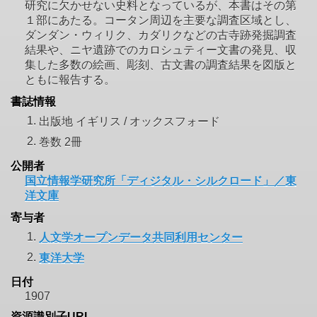
研究に欠かせない史料となっているが、本書はその第
１部にあたる。コータン周辺を主要な調査区域とし、
ダンダン・ウィリク、カダリクなどの古寺跡発掘調査
結果や、ニヤ遺跡でのカロシュティー文書の発見、収
集した多数の絵画、彫刻、古文書の調査結果を図版と
ともに報告する。
書誌情報
1.
出版地 イギリス / オックスフォード
2.
巻数 2冊
公開者
国立情報学研究所「ディジタル・シルクロード」／東
洋文庫
寄与者
1.
人文学オープンデータ共同利用センター
2.
東洋大学
日付
1907
資源識別子URI